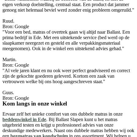
eigen verkoop doelstelling, centraal staat. Een product dat jammer
genoeg niet helemaal beviel werd zonder enig probleem omgeruild."
Ruud.
Bron: Google
"Voor een bed, matras of overtrek gaan wij altijd naar Ballast. Een
prima bedrijf in Ede. Met een uitstekende service (bed werd op de
slaapkamer neergezet en gesteld en alle verpakkingsmateriaal
meegenomen). Ook in de winkel een uitstekend advies gehad."
Martin.
Bron: Google
"Al vele jaren klant en nu ook weer perfect geadviseerd en correct
zijn de gekochte goederen geleverd. Kortom een zaak van
vertrouwen welke bij ons hoog aangeschreven staat."
Guus.
Bron: Google
Kom langs in onze winkel
Ervaar zelf het unieke comfort van ons dubbele matras in onze
beddenwinkel in Ede
. Bij Ballast Slapen kunt u het matras
uitgebreid testen en krijgt u professioneel advies van onze
deskundige medewerkers. Naast ons dubbele matras hebben wij ook
een
boxmatras van koudschuim
in ons assortiment. Wij helpen u