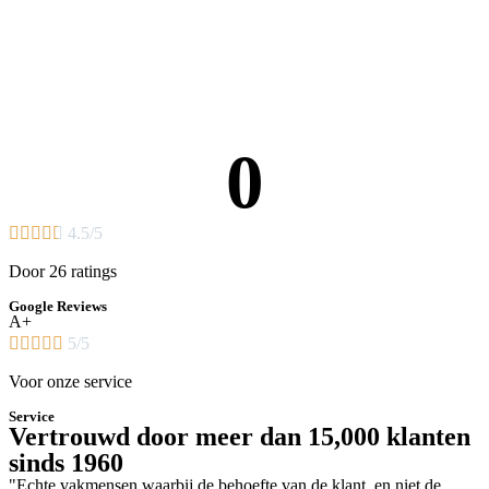
0





4.5/5
Door 26 ratings
Google Reviews
A+





5/5
Voor onze service
Service
Vertrouwd door meer dan 15,000 klanten
sinds 1960
"Echte vakmensen waarbij de behoefte van de klant, en niet de